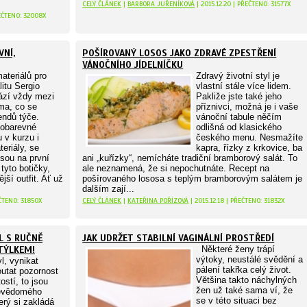
CELÝ ČLÁNEK
|
BARBORA JUŘENÍKOVÁ
| 2015.12.20 | PŘEČTENO: 31577X
ŘEČTENO: 32008X
VNÍ,
POŠÍROVANÝ LOSOS JAKO ZDRAVÉ ZPESTŘENÍ
VÁNOČNÍHO JÍDELNÍČKU
ateriálů pro
Zdravý životní styl je
litu Sergio
vlastní stále více lidem.
hází vždy mezi
Pakliže jste také jeho
ma, co se
příznivci, možná je i vaše
endů týče.
vánoční tabule něčím
nobarevné
odlišná od klasického
u v kurzu i
českého menu. Nesmažíte
eriály, se
kapra, řízky z krkovice, ba
jsou na první
ani „kuřízky“, nemícháte tradiční bramborový salát. To
tyto botičky,
ale neznamená, že si nepochutnáte. Recept na
jší outfit. Ať už
pošírovaného lososa s teplým bramborovým salátem je
dalším zají...
EČTENO: 31850X
CELÝ ČLÁNEK
|
KATEŘINA POŘÍZOVÁ
| 2015.12.18 | PŘEČTENO: 31832X
L S RUČNĚ
JAK UDRŽET STABILNÍ VAGINÁLNÍ PROSTŘEDÍ
TÝLKEM!
Některé ženy trápí
výtoky, neustálé svědění a
yl, vynikat
pálení takřka celý život.
outat pozornost
Většina takto náchylných
ostí, to jsou
žen už také sama ví, že
evědomého
se v této situaci bez
erý si zakládá