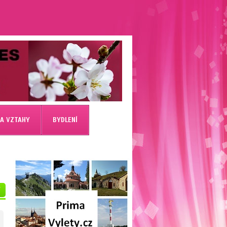
 A VZTAHY
BYDLENÍ
V