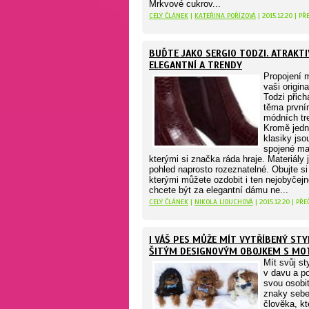
Mrkvové cukrov...
CELÝ ČLÁNEK
|
KATEŘINA POŘÍZOVÁ
| 2015.12.20 | P
BUĎTE JAKO SERGIO TODZI. ATRAKTI
ELEGANTNÍ A TRENDY
Propojení m
vaši origina
Todzi přic
těma první
módních tr
Kromě jed
klasiky jso
spojené mat
kterými si značka ráda hraje. Materiály 
pohled naprosto rozeznatelné. Obujte si 
kterými můžete ozdobit i ten nejobyčejně
chcete být za elegantní dámu ne...
CELÝ ČLÁNEK
|
NIKOLA LIDUCHOVÁ
| 2015.12.20 | PŘ
I VÁŠ PES MŮŽE MÍT VYTŘÍBENÝ STY
ŠITÝM DESIGNOVÝM OBOJKEM S MO
Mít svůj st
v davu a p
svou osobit
znaky seb
člověka, kt