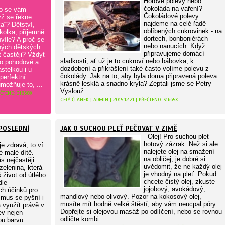
Hotové polevy nebo
čokoláda na vaření?
o se vám
Čokoládové polevy
yž se řekne
najdeme na celé řadě
a“? Dětství,
oblíbených cukrovinek - na
kolka, příjemně
dortech, bonboniérách
víle? A proč se
nebo nanucích. Když
ných dětských
připravujeme domácí
t častěji? Vždyť
sladkosti, ať už je to cukroví nebo bábovka, k
to pohodové a
dozdobení a přikrášlení také často volíme polevu z
stelkou i u
čokolády. Jak na to, aby byla doma připravená poleva
perfektní
krásně lesklá a snadno kryla? Zeptali jsme se Petry
možňuje to, ...
Vyslouž...
ŘEČTENO: 31868X
CELÝ ČLÁNEK
|
ADMIN
| 2015.12.21 | PŘEČTENO: 31665X
POSLEDNÍ
JAK O SUCHOU PLEŤ PEČOVAT V ZIMĚ
Olej! Pro suchou pleť
hotový zázrak. Než si ale
e zdravá, to ví
nalejete olej na smažení
é malé dítě.
na obličej, je dobré si
s nejčastěji
uvědomit, že ne každý olej
 zelenina, která
je vhodný na pleť. Pokud
 život od útlého
chcete čistý olej, zkuste
dle
jojobový, avokádový,
ch účinků pro
mandlový nebo olivový. Pozor na kokosový olej,
smus se pyšní i
musíte mít hodně velké štěstí, aby vám neucpal póry.
 využít právě v
Dopřejte si olejovou masáž po odlíčení, nebo se rovnou
ev nejen
odličte kombi...
ou barvu.