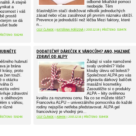
odborné lékařské pomoci
nalitě. A stejně
neobejde. Těm
ynikat a
šťastnějším stačí dodržovat několik jednoduchých
pozornost i váš
zásad nebo včas zasáhnout při prvním náznaku obtíží.
bě prostě
Prevence je jednodušší než léčba Mezi faktory, které
 kterým se dá
n...
lušet bude
CELÝ ČLÁNEK
|
KATEŘINA POŘÍZOVÁ
| 2015.12.18 | PŘEČTENO: 31847X
 PŘEČTENO: 31624X
ZHUBNĚTE
DODATEČNÝ DÁREČEK K VÁNOCŮM? ANO, MAZANÉ
ZDRAVÍ OD ALPY
ěšného hubnutí
Žádají si vaše namožené
ava je brána
svaly uvolnění? Vaše
 krásy, proto
klouby úlevu od bolesti?
na žen touží.
Společnost ALPA pro vás
é o otázku
připravila dárkový balíček
dváha či
masážní kosmetiky.
ezita velmi
Zasoutěžte si o produkty
ivňuje zdravotní
ALPA – léty ověřenou
n s oběhovým
kvalitu za rozumnou cenu. Na co se můžete těšit?
blém s váhou,
Francovku ALPU – univerzálního pomocníka do každé
e různé
rodiny nejspíše netřeba představovat. ALPA gel
francovkový je vhodný pro...
 PŘEČTENO: 31924X
CELÝ ČLÁNEK
|
ADMIN
| 2015.12.16 | PŘEČTENO: 31843X