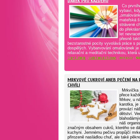
DÁREK PRO KAŽDÉHO
Co prvníh
vybaví, kd
„omalovánk
mateřská š
strávené ch
do překrás
let nevrace
přesně tak
bezstarostné pocity vyvolává práce s pa
dospělých. Vybarvování omalovánek je 
relaxační a meditační technikou, která u
CELÝ ČLÁNEK
|
KATEŘINA POŘÍZOVÁ
| 2015.12.22 | P
MRKVOVÉ CUKROVÍ ANEB PEČENÍ NA 
CHVÍLI
Mrkvička j
přece každ
Mrkev, u ná
karotka, je
provází náš
dětství. Ve
blahodárný
náš organi
značným obsahem cukrů, kterého se dá
kuchyni. Jemnému pečivu propůjčí mrk
přirozeně nasládlou chuť, ale také pěkn