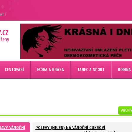
|
eří
CESTOVÁNÍ
MÓDA A KRÁSA
TANEC A SPORT
RODINA
ARCHI
RAVÝ VÁNOČNÍ
POLEVY (NEJEN) NA VÁNOČNÍ CUKROVÍ