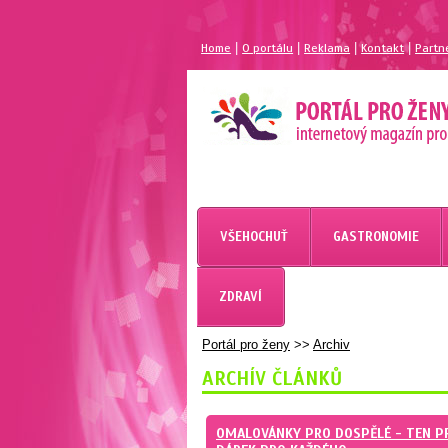
|
|
|
|
Home
O portálu
Reklama
Kontakt
Partn
MAGAZÍN PRO ŽENY
PORTÁL PRO ŽENY.CZ
VŠEHOCHUŤ
GASTRONOMIE
ZDRAVÍ
Portál pro ženy
>>
Archiv
ARCHÍV ČLÁNKŮ
OMALOVÁNKY PRO DOSPĚLÉ - TEN P