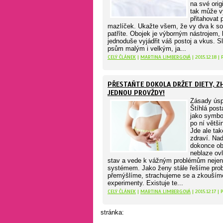
na své origi
tak může v
přitahovat 
mazlíček. Ukažte všem, že vy dva k so
patříte. Obojek je výborným nástrojem,
jednoduše vyjádřit váš postoj a vkus. S
psům malým i velkým, ja...
CELÝ ČLÁNEK
|
MARTINA LIMBERGOVÁ
| 2015.12.18 |
PŘESTAŇTE DOKOLA DRŽET DIETY, 
JEDNOU PROVŽDY!
Zásady úsp
Štíhlá post
jako symbol
po ní větši
Jde ale tak
zdraví. Na
dokonce ob
neblaze ovl
stav a vede k vážným problémům neje
systémem. Jako ženy stále řešíme pro
přemýšlíme, strachujeme se a zkouším
experimenty. Existuje te...
CELÝ ČLÁNEK
|
MARTINA LIMBERGOVÁ
| 2015.12.17 |
stránka: