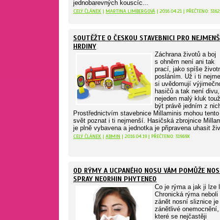
jednobarevných kouscíc...
CELÝ ČLÁNEK
|
MARTINA LIMBERGOVÁ
| 2016.04.21 | PŘEČTENO: 3162
SOUTĚŽTE O ČESKOU STAVEBNICI PRO NEJMENŠ
HRDINY
Záchrana životů a boj
s ohněm není ani tak
prací, jako spíše živo
posláním. Už i ti nejm
si uvědomují výjimečn
hasičů a tak není divu,
nejeden malý kluk touž
být právě jedním z nic
Prostřednictvím stavebnice Millaminis mohou tento
svět poznat i ti nejmenší. Hasičská zbrojnice Milla
je plně vybavena a jednotka je připravena uhasit živ
CELÝ ČLÁNEK
|
ADMIN
| 2016.04.19 | PŘEČTENO: 31969X
OD RÝMY A UCPANÉHO NOSU VÁM POMŮŽE NOS
SPRAY NEORHIN PHYTENEO
Co je rýma a jak ji lze l
Chronická rýma neboli
zánět nosní sliznice je
zánětlivé onemocnění,
které se nejčastěji