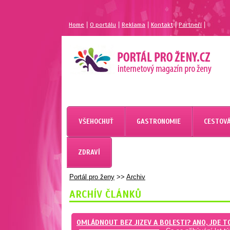
|
|
|
|
|
Home
O portálu
Reklama
Kontakt
Partneří
MAGAZÍN PRO ŽENY
PORTÁL PRO ŽENY.CZ
VŠEHOCHUŤ
GASTRONOMIE
CESTOVÁ
ZDRAVÍ
Portál pro ženy
>>
Archiv
ARCHÍV ČLÁNKŮ
OMLÁDNOUT BEZ JIZEV A BOLESTI? ANO, JDE TO