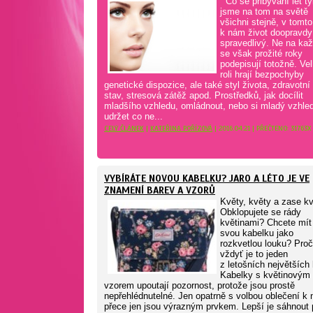
Co se přibývání let tý
jsme na tom na světě
všichni stejně, v tomto
k nám život doopravdy
spravedlivý. Ne na ka
se však prožité roky
podepisují totožně. Ve
roli hrají bezpochyby
genetické dispozice, ale také styl života, zdravotní
stav, stresová zátěž apod. Prostředků, jak docílit
mladšího vzhledu, omládnout, nebo si mladý vzhle
udržet co ne...
CELÝ ČLÁNEK
|
KATEŘINA POŘÍZOVÁ
| 2016.04.21 | PŘEČTENO: 31763X
VYBÍRÁTE NOVOU KABELKU? JARO A LÉTO JE VE
ZNAMENÍ BAREV A VZORŮ
Květy, květy a zase k
Obklopujete se rády
květinami? Chcete mít 
svou kabelku jako
rozkvetlou louku? Proč
vždyť je to jeden
z letošních největších 
Kabelky s květinovým
vzorem upoutají pozornost, protože jsou prostě
nepřehlédnutelné. Jen opatrně s volbou oblečení k 
přece jen jsou výrazným prvkem. Lepší je sáhnout 