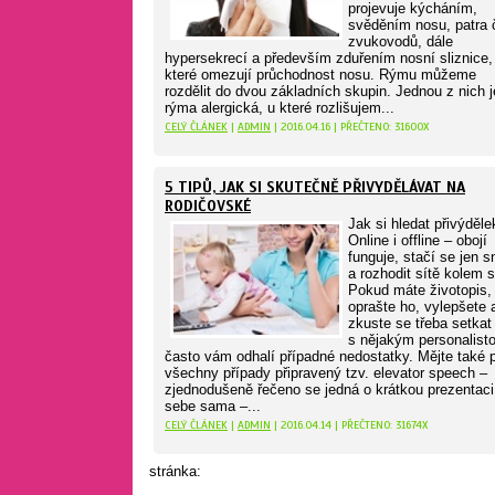
projevuje kýcháním,
svěděním nosu, patra 
zvukovodů, dále
hypersekrecí a především zduřením nosní sliznice,
které omezují průchodnost nosu. Rýmu můžeme
rozdělit do dvou základních skupin. Jednou z nich j
rýma alergická, u které rozlišujem...
CELÝ ČLÁNEK
|
ADMIN
| 2016.04.16 | PŘEČTENO: 31600X
5 TIPŮ, JAK SI SKUTEČNĚ PŘIVYDĚLÁVAT NA
RODIČOVSKÉ
Jak si hledat přivýděle
Online i offline – obojí
funguje, stačí se jen s
a rozhodit sítě kolem 
Pokud máte životopis,
oprašte ho, vylepšete 
zkuste se třeba setkat 
s nějakým personalist
často vám odhalí případné nedostatky. Mějte také 
všechny případy připravený tzv. elevator speech –
zjednodušeně řečeno se jedná o krátkou prezentaci
sebe sama –...
CELÝ ČLÁNEK
|
ADMIN
| 2016.04.14 | PŘEČTENO: 31674X
stránka: