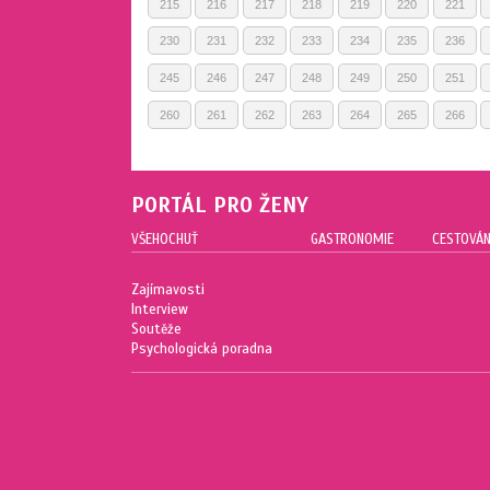
215
216
217
218
219
220
221
230
231
232
233
234
235
236
245
246
247
248
249
250
251
260
261
262
263
264
265
266
PORTÁL PRO ŽENY
VŠEHOCHUŤ
GASTRONOMIE
CESTOVÁN
Zajímavosti
Interview
Soutěže
Psychologická poradna