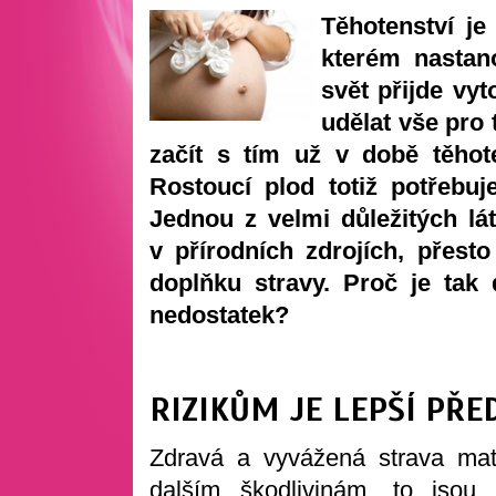
Těhotenství j
kterém nastano
svět přijde vyt
udělat vše pro t
začít s tím už v době těhot
Rostoucí plod totiž potřebu
Jednou z velmi důležitých lá
v přírodních zdrojích, přest
doplňku stravy. Proč je tak
nedostatek?
RIZIKŮM JE LEPŠÍ PŘE
Zdravá a vyvážená strava mat
dalším škodlivinám, to jsou 