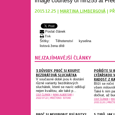
Image courtesy of hin255 at Fre
2015.12.25 |
MARTINA LIMBERGOVÁ
| PŘ
Poslat článek
Tisk
Štítky:
Těhotenství
kyselina
listová
žena
dítě
NEJZAJÍMAVĚJŠÍ ČLÁNKY
3 DŮVODY, PROČ SI KOUPIT
POŘIĎTE SI 
BEZDRÁTOVÁ SLUCHÁTKA
LYŽAŘSKOU 
V současné době jsou k dostání
RADOST Z KA
různé varianty bezdrátových
Blíží se roční
sluchátek, které se navíc odlišují
všem milovní
nejen kvalitou, ale také p...
Také k nim pa
CELÝ ČLÁNEK
|
NINA ALBERTOVÁ
|
dočkat, až bud
2022.07.22 | PŘEČTENO: 31704X
CELÝ ČLÁNEK
|
MA
2015.11.20 | PŘEČT
PROČ SI NEVYROBIT PSÍ BOTY?
5 TIPŮ, JAK 