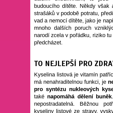
budoucího dítěte. Někdy však a
strašáků v podobě potratu, před
vad a nemocí dítěte, jako je nap
mnoho dalších poruch vzniklýc
narodí zcela v pořádku, riziko tu
předcházet.
TO NEJLEPŠÍ PRO ZDR
Kyselina listová je vitamín patř
má nenahraditelnou funkci, je
n
pro syntézu nukleových kyse
také
napomáhá dělení buněk
nepostradatelná. Běžnou pot
kyseliny listové ze stravy, vysk