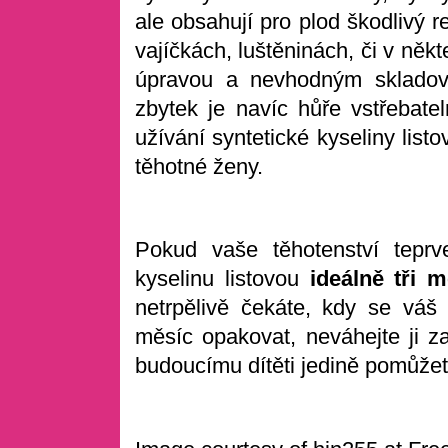
ale obsahují pro plod škodlivý r
vajíčkách, luštěninách, či v něk
úpravou a nevhodným skladov
zbytek je navíc hůře vstřebat
užívání syntetické kyseliny list
těhotné ženy.
Pokud vaše těhotenství teprv
kyselinu listovou
ideálně tři 
netrpělivě čekáte, kdy se vá
měsíc opakovat, neváhejte ji z
budoucímu dítěti jedině pomůžet