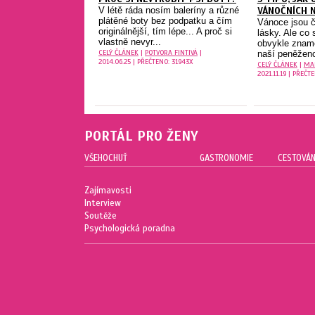
V létě ráda nosím baleríny a různé
VÁNOČNÍCH 
plátěné boty bez podpatku a čím
Vánoce jsou č
originálnější, tím lépe... A proč si
lásky. Ale co
vlastně nevyr...
obvykle zname
CELÝ ČLÁNEK
|
POTVORA FINTIVÁ
|
naší peněženc
2014.06.25 | PŘEČTENO: 31943X
CELÝ ČLÁNEK
|
MA
2021.11.19 | PŘEČT
PORTÁL PRO ŽENY
VŠEHOCHUŤ
GASTRONOMIE
CESTOVÁN
Zajímavosti
Interview
Soutěže
Psychologická poradna