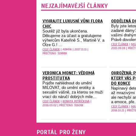
NEJZAJÍMAVĚJŠÍ ČLÁNKY
VYHRAJTE LUXUSNÍ VŮNI FLORA
ODDĚLENÁ D
CHIC
Byly jste leto
zadané dámy?
Soutěž již byla ukončena.
vašimi drahými
Děkujeme za účast a gratulujeme
Právě dovolen
výhercům Kateřině S., Martině V. a
CELÝ ČLÁNEK
|
MGR
Olze G.! ...
2015.09.09 | PŘEČ
CELÝ ČLÁNEK
| ADMIN | 2017.11.11 |
PŘEČTENO: 31988X
VERONICA MONET: VĚDOMÁ
OHROŽENÁ: P
PROSTITUTKA
KTERÝ VÁS P
Pojďte nahlédnout do umění
DO KONCE
MILOVAT, do umění erotiky a
Napínavý dete
sexuální vášně, za kterou se muži
až mrazivými p
vrací do náručí dobrých mile...
ale nechybí a
CELÝ ČLÁNEK
|
RENATA PETŘÍČKOVÁ
|
a emoce, pře..
2016.03.02 | PŘEČTENO: 31609X
CELÝ ČLÁNEK
|
MA
2016.10.21 | PŘEČT
PORTÁL PRO ŽENY