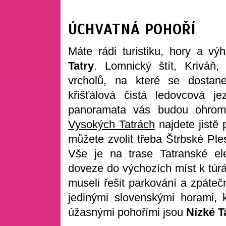
ÚCHVATNÁ POHOŘÍ
Máte rádi turistiku, hory a v
Tatry
. Lomnický štít, Kriváň,
vrcholů, na které se dostane
křišťálová čistá ledovcová 
panoramata vás budou ohro
Vysokých Tatrách
najdete jistě 
můžete zvolit třeba Štrbské Pl
Vše je na trase Tatranské ele
doveze do výchozích míst k túrá
museli řešit parkování a zpáteč
jedinými slovenskými horami, 
úžasnými pohořími jsou
Nízké T