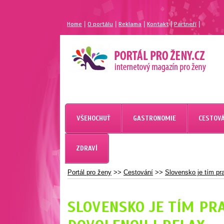
|
|
|
|
|
Home
O portálu
Reklama
Kontakt
Partneří
MAGAZÍN PRO ŽENY
PORTÁL PRO ŽENY.CZ
VŠEHOCHUŤ
GASTRONOMIE
CESTOVÁ
ZDRAVÍ
Portál pro ženy
>>
Cestování
>>
Slovensko je tím pr
SLOVENSKO JE TÍM PR