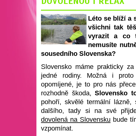
DOVOLENOU I RELAX
Léto se blíží a
všichni tak tě
vyrazit a co 
nemusíte nutně
sousedního Slovenska?
Slovensko máme prakticky za 
jedné rodiny. Možná i proto
opomíjené, je to pro nás přece
rozhodně škoda,
Slovensko t
pohoří, skvělé termální lázně
dalšího, tady si na své přij
dovolená na Slovensku
bude tím
vzpomínat.