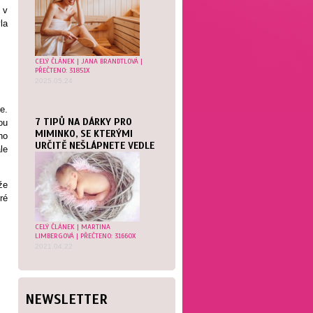
 v
la
CELÝ ČLÁNEK
|
JANA BRANDTLOVÁ
|
PŘEČTENO: 31851X
2025.05.24
e.
7 TIPŮ NA DÁRKY PRO
ou
MIMINKO, SE KTERÝMI
ho
URČITĚ NEŠLÁPNETE VEDLE
le
že
ré
CELÝ ČLÁNEK
|
MARTINA
LIMBERGOVÁ
| PŘEČTENO: 31660X
2021.04.22
NEWSLETTER