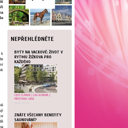
ší
ři
za
le
NEPŘEHLÉDNĚTE
BYTY NA VACKOVĚ: ŽIVOT V
 k
RYTMU ŽIŽKOVA PRO
de
KAŽDÉHO
ní
ek
CELÝ ČLÁNEK
|
LEA KUBOVÁ
|
PŘEČTENO: 185X
2026.06.25
ně
jí
ZNÁTE VŠECHNY BENEFITY
ce
SAUNOVÁNÍ?
dě
na