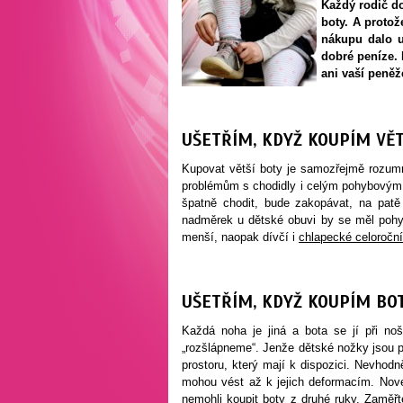
Každý rodič do
boty. A protož
nákupu dalo uš
dobré peníze. 
ani vaší peněž
UŠETŘÍM, KDYŽ KOUPÍM VĚT
Kupovat větší boty je samozřejmě rozumn
problémům s chodidly i celým pohybovým a
špatně chodit, bude zakopávat, na pat
nadměrek u dětské obuvi by se měl poh
menší, naopak dívčí i
chlapecké celoroční
UŠETŘÍM, KDYŽ KOUPÍM BO
Každá noha je jiná a bota se jí při no
„rozšlápneme“. Jenže dětské nožky jsou p
prostoru, který mají k dispozici. Nevho
mohou vést až k jejich deformacím. Nové
nemohli koupit boty z druhé ruky. Zaměř