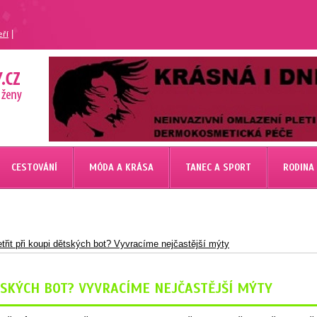
|
eří
CESTOVÁNÍ
MÓDA A KRÁSA
TANEC A SPORT
RODINA
třit při koupi dětských bot? Vyvracíme nejčastější mýty
TSKÝCH BOT? VYVRACÍME NEJČASTĚJŠÍ MÝTY