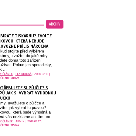
ARCHIV
BÍRÁTE TISKÁRNU? ZVOLTE
KOVOU, KTERÁ NEBUDE
OVOZNĚ PŘÍLIŠ NÁROČNÁ
kud stojíte před výběrem
skárny, zvažte, do jaké míry
dete doma toto zařízení
užívat. Pokud jen sporadicky,
k ...
LÝ ČLÁNEK
|
LEA KUBOVÁ
| 2020.02.19 |
ČTENO: 31812X
TŘEBUJETE SI PŮJČIT? 5
PŮ JAK SI VYBRAT VÝHODNOU
ŮJČKU
my, uvažujete o půjčce a
víte, jak vybrat tu pravou?
kovou, která bude výhodná a
erá vás nezklame ani tím, co...
LÝ ČLÁNEK
| ADMIN | 2016.06.17 |
ČTENO: 31574X