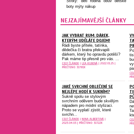
Štítky:
děti
rodina
obuv
dětské
boty
mýty
nákup
NEJZAJÍMAVĚJŠÍ ČLÁNKY
JAK VYBRAT RUM: DÁREK,
VY
KTERÝM UDĚLÁTE DOJEM!
TA
Rádi byste přítele, tatínka,
PR
dědečka či bratra překvapili
Po
dárkem, který ho opravdu potěší?
ti
Pak máme tip přesně pro vás. ...
bu
CELÝ ČLÁNEK
|
LEA KUBOVÁ
| 2022.01.25 |
vy
PŘEČTENO: 31781X
pa
CE
PŘE
JAKÉ SVRCHNÍ OBLEČENÍ SE
PO
NEJLÉPE HODÍ K SUKNÍM?
TI
Sukně spolu se stylovým
P
svrchním oděvem bude skvělým
Dá
nápadem pro módní stylizaci.
ne
Proto se vyplatí zjistit, které
Ta
svrchn...
kt
CELÝ ČLÁNEK
|
NINA ALBERTOVÁ
|
CE
2023.04.03 | PŘEČTENO: 31722X
PŘE