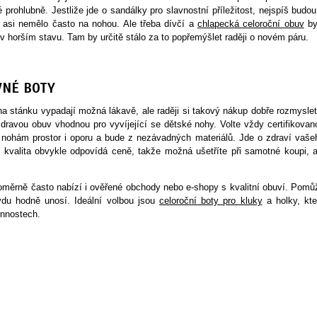
né prohlubně. Jestliže jde o sandálky pro slavnostní příležitost, nejspíš budou
o asi nemělo často na nohou. Ale třeba dívčí a
chlapecká celoroční obuv
by
horším stavu. Tam by určitě stálo za to popřemýšlet raději o novém páru.
VNÉ BOTY
na stánku vypadají možná lákavě, ale raději si takový nákup dobře rozmyslet
dravou obuv vhodnou pro vyvíjející se dětské nohy. Volte vždy certifikovan
e nohám prostor i oporu a bude z nezávadných materiálů. Jde o zdraví vaše
íc kvalita obvykle odpovídá ceně, takže možná ušetříte při samotné koupi, a
poměrně často nabízí i ověřené obchody nebo e-shopy s kvalitní obuví. Pomů
avdu hodně unosí. Ideální volbou jsou
celoroční boty pro kluky
a holky, kte
innostech.