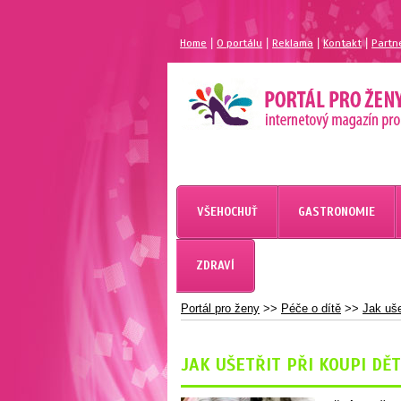
|
|
|
|
Home
O portálu
Reklama
Kontakt
Partn
MAGAZÍN PRO ŽENY
PORTÁL PRO ŽENY.CZ
VŠEHOCHUŤ
GASTRONOMIE
ZDRAVÍ
Portál pro ženy
>>
Péče o dítě
>>
Jak uše
JAK UŠETŘIT PŘI KOUPI DĚ