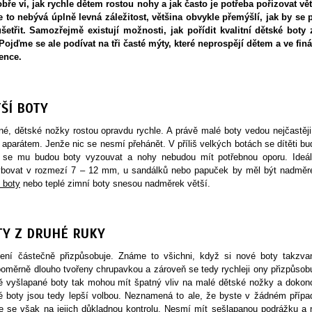
bře ví, jak rychle dětem rostou nohy a jak často je potřeba pořizovat vět
e to nebývá úplně levná záležitost, většina obvykle přemýšlí, jak by se p
etřit. Samozřejmě existují možnosti, jak pořídit kvalitní dětské boty 
Pojďme se ale podívat na tři časté mýty, které neprospějí dětem a ve finá
ence.
ŠÍ BOTY
é, dětské nožky rostou opravdu rychle. A právě malé boty vedou nejčastěji
parátem. Jenže nic se nesmí přehánět. V příliš velkých botách se dítěti bu
ě se mu budou boty vyzouvat a nohy nebudou mít potřebnou oporu. Ideál
ybovat v rozmezí 7 – 12 mm, u sandálků nebo papuček by měl být nadměr
 boty
nebo teplé zimní boty snesou nadměrek větší.
TY Z DRUHÉ RUKY
šení částečně přizpůsobuje. Známe to všichni, když si nové boty takzva
oměrně dlouho tvořeny chrupavkou a zároveň se tedy rychleji ony přizpůsobu
dně vyšlapané boty tak mohou mít špatný vliv na malé dětské nožky a dokon
 boty jsou tedy lepší volbou. Neznamená to ale, že byste v žádném přípa
te se však na jejich důkladnou kontrolu. Nesmí mít sešlapanou podrážku a 