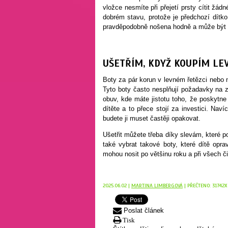
vložce nesmíte při přejetí prsty cítit žád
dobrém stavu, protože je předchozí dítk
pravděpodobně nošena hodně a může být v 
UŠETŘÍM, KDYŽ KOUPÍM LE
Boty za pár korun v levném řetězci nebo 
Tyto boty často nesplňují požadavky na z
obuv, kde máte jistotu toho, že poskytn
dítěte a to přece stojí za investici. Nav
budete ji muset častěji opakovat.
Ušetřit můžete třeba díky slevám, které 
také vybrat takové boty, které dítě opr
mohou nosit po většinu roku a při všech č
2025.06.02 |
MARTINA LIMBERGOVÁ
| PŘEČTENO: 31742X
Poslat článek
Tisk