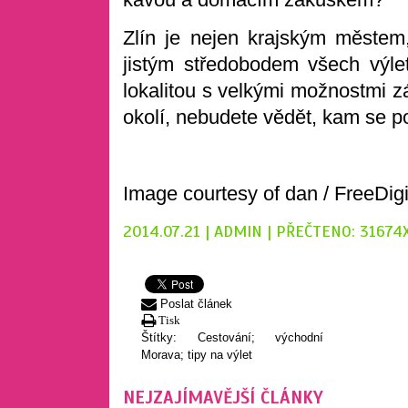
Zlín je nejen krajským městem,
jistým středobodem všech výle
lokalitou s velkými možnostmi zá
okolí, nebudete vědět, kam se po
Image courtesy of dan / FreeDig
2014.07.21 | ADMIN | PŘEČTENO: 31674
Poslat článek
Tisk
Štítky:
Cestování; východní
Morava; tipy na výlet
NEJZAJÍMAVĚJŠÍ ČLÁNKY