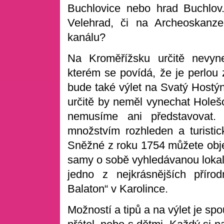
Buchlovice nebo hrad Buchlov.
Velehrad, či na Archeoskanz
kanálu?
Na Kroměřížsku určitě nevyn
kterém se povídá, že je perlo
bude také výlet na Svatý Hostýn
určitě by neměl vynechat Holeš
nemusíme ani představovat.
množstvím rozhleden a turisti
Sněžné z roku 1754 můžete objev
samy o sobě vyhledávanou lokali
jedno z nejkrásnějších příro
Balaton“ v Karolince.
Možností a tipů a na výlet je spo