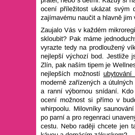
přátel, nebo s dětmi. Každý si n
ocení příležitost ukázat svým
zajímavému naučit a hlavně jim v
Zaujalo Vás v každém mikroregio
skloubit? Pak máme jednoduchý
vyrazte tedy na prodloužený vík
nejlepší výchozí bod. Jestliže j
Zlín, pak naším tipem je Wellne
nejlepších možností
ubytování 
moderně zařízených a útulných 
a ranní výbornou snídaní. Kdo 
ocení možnost si přímo v bud
whirpoolu. Milovníky saunování
po parní a pro regenraci unave
cestu. Nebo raději chcete jen 
kávou a domácím zákuskem?