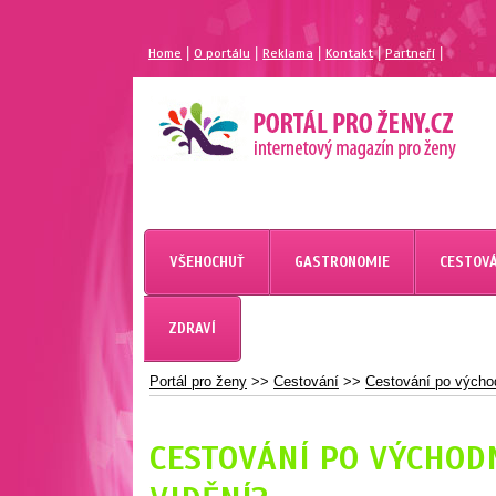
|
|
|
|
|
Home
O portálu
Reklama
Kontakt
Partneří
MAGAZÍN PRO ŽENY
PORTÁL PRO ŽENY.CZ
VŠEHOCHUŤ
GASTRONOMIE
CESTOVÁ
ZDRAVÍ
Portál pro ženy
>>
Cestování
>>
Cestování po východ
CESTOVÁNÍ PO VÝCHODN