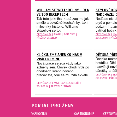
WILLIAM SITWELL: DĚJINY JÍDLA
STYLOVÉ KO
VE 100 RECEPTECH
NADCHÁZEJÍC
Tak toto je kniha, která zaujme jak
Nedá se nic dě
smělé a odvážné kuchařinky, tak i
pryč a pomalu
milovníky historie. Williamu
podzimní a zi
Sitwellovi se toti...
vytřídit botník,
CELÝ ČLÁNEK
| ADMIN | 2015.05.11 |
CELÝ ČLÁNEK
|
MA
PŘEČTENO: 31652X
2014.09.04 | PŘEČ
KLIČKUJEME ANEB CO NÁS V
DĚTSKÁ PŘE
PRÁCI NEMINE
Dneska máme 
besídku. Děti 
Nová práce se zdá vždy jako
nacvičují nové
splněný sen. Člověk chodí hrdě po
dárečky a těší
chodbách svého nového
CELÝ ČLÁNEK
|
BEÁ
pracoviště, vše se mu zdá skvělé
2013.12.10 | PŘEČT
...
CELÝ ČLÁNEK
|
MGR. DANIELA KREJČÍ
|
2015.05.14 | PŘEČTENO: 31702X
PORTÁL PRO ŽENY
VŠEHOCHUŤ
GASTRONOMIE
CESTOVÁN