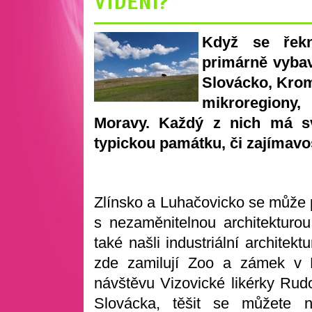
VIDĚNÍ?
Když se řek
primárně vybav
Slovácko, Krom
mikroregiony,
Moravy. Každý z nich má s
typickou památku, či zajímavost
Zlínsko a Luhačovicko se může 
s nezaměnitelnou architekturo
také našli industriální archite
zde zamilují Zoo a zámek v L
návštěvu Vizovické likérky Rudo
Slovácka, těšit se můžete 