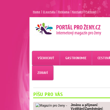
|
|
|
|
|
Home
O portálu
Reklama
Kontakt
Partneří
MAGAZÍN PRO ŽENY
PORTÁL PRO ŽENY.CZ
VŠEHOCHUŤ
GASTRONOMIE
CESTOVÁ
ZDRAVÍ
PÍŠU PRO VÁS
Jméno a příjmení
:
Vzdělání/Zaměstnání
: