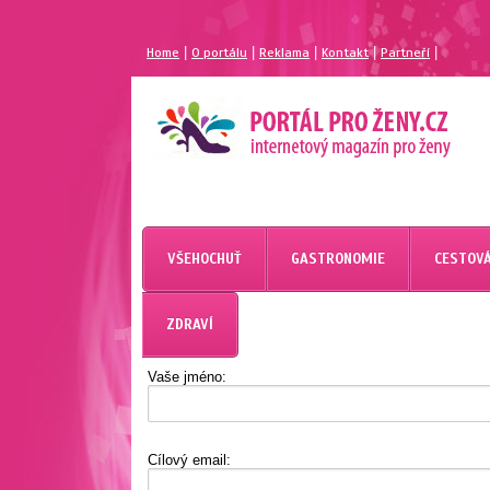
|
|
|
|
|
Home
O portálu
Reklama
Kontakt
Partneří
MAGAZÍN PRO ŽENY
PORTÁL PRO ŽENY.CZ
VŠEHOCHUŤ
GASTRONOMIE
CESTOVÁ
ZDRAVÍ
Vaše jméno:
Cílový email: