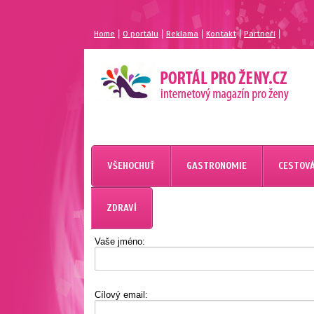
|
|
|
|
|
Home
O portálu
Reklama
Kontakt
Partneří
MAGAZÍN PRO ŽENY
PORTÁL PRO ŽENY.CZ
VŠEHOCHUŤ
GASTRONOMIE
CESTOVÁ
ZDRAVÍ
Vaše jméno:
Cílový email: