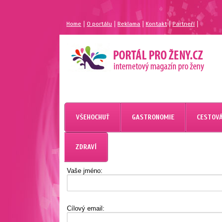
|
|
|
|
|
Home
O portálu
Reklama
Kontakt
Partneří
MAGAZÍN PRO ŽENY
PORTÁL PRO ŽENY.CZ
VŠEHOCHUŤ
GASTRONOMIE
CESTOVÁ
ZDRAVÍ
Vaše jméno:
Cílový email: