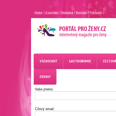
|
|
|
|
|
Home
O portálu
Reklama
Kontakt
Partneří
MAGAZÍN PRO ŽENY
PORTÁL PRO ŽENY.CZ
VŠEHOCHUŤ
GASTRONOMIE
CESTOVÁ
ZDRAVÍ
Vaše jméno:
Cílový email: