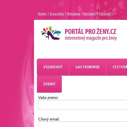
|
|
|
|
|
Home
O portálu
Reklama
Kontakt
Partneří
MAGAZÍN PRO ŽENY
PORTÁL PRO ŽENY.CZ
VŠEHOCHUŤ
GASTRONOMIE
CESTOVÁ
ZDRAVÍ
Vaše jméno:
Cílový email: