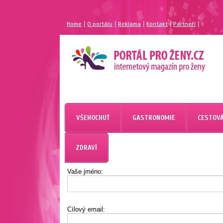
|
|
|
|
|
Home
O portálu
Reklama
Kontakt
Partneří
MAGAZÍN PRO ŽENY
PORTÁL PRO ŽENY.CZ
VŠEHOCHUŤ
GASTRONOMIE
CESTOVÁ
ZDRAVÍ
Vaše jméno:
Cílový email: