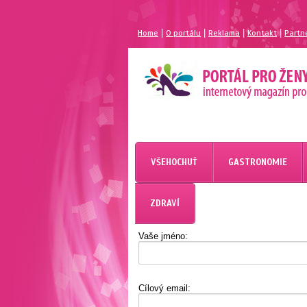
|
|
|
|
Home
O portálu
Reklama
Kontakt
Partn
MAGAZÍN PRO ŽENY
PORTÁL PRO ŽENY.CZ
VŠEHOCHUŤ
GASTRONOMIE
ZDRAVÍ
Vaše jméno:
Cílový email: