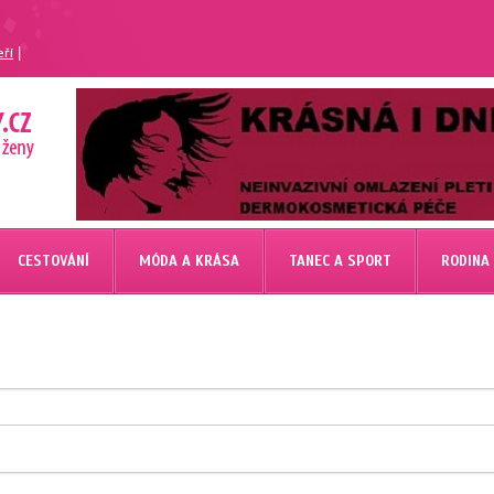
|
eří
CESTOVÁNÍ
MÓDA A KRÁSA
TANEC A SPORT
RODINA