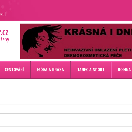
|
eří
CESTOVÁNÍ
MÓDA A KRÁSA
TANEC A SPORT
RODINA