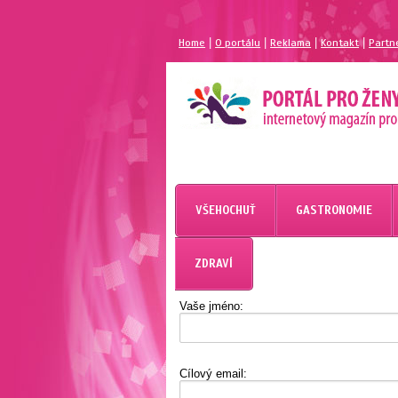
|
|
|
|
Home
O portálu
Reklama
Kontakt
Partn
MAGAZÍN PRO ŽENY
PORTÁL PRO ŽENY.CZ
VŠEHOCHUŤ
GASTRONOMIE
ZDRAVÍ
Vaše jméno:
Cílový email: