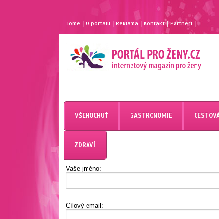
|
|
|
|
|
Home
O portálu
Reklama
Kontakt
Partneří
MAGAZÍN PRO ŽENY
PORTÁL PRO ŽENY.CZ
VŠEHOCHUŤ
GASTRONOMIE
CESTOVÁ
ZDRAVÍ
Vaše jméno:
Cílový email: