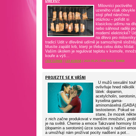
DŘEVO?
Milovníci poctivého
uzeného však obvykle
stojí před náročnou
otázkou – pořídit si
klasickou udírnu na dř
nebo sáhnout raději po
moderní elektrické? Ud
na dřevo pro milovníky
tradicí Udit v dřevěné udírně je samozřejmě složitěj
Musíte zapálit krb, který je třeba celou dobu hlídat.
Vaším úkolem je regulovat teplotu v komoře, množs
kouře a výš...
CELÝ ČLÁNEK
|
LEA KUBOVÁ
| 2021.05.25 | PŘEČTENO: 31986X
PROJEZTE SE K VÁŠNI
U mužů sexuální tou
ovlivňuje hned několik
látek: dopamin,
acetylcholin, serotonin
kyselina gama-
aminomáselná (GABA)
testosteron. Pokud se
stane, že mozek někte
z nich začne produkovat v menším množství, prob
je na světě. Chemie a emoce Takzvané hormony št
(dopamin a serotonin) úzce souvisejí s našimi emo
a umožňují nám prožívat pocity nadšení a pot...