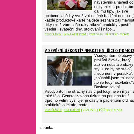
návštěvníka navedl co
nejrychleji k produktů
dal mu tipy, jak své
oblíbené lahůdky využívat i méně tradiční cestou. 
každé produktové kartě najdete seznam zajímavost
díky nimž vám naše rakytníkové produkty zpestří
všední i sváteční dny, stolování i nápo...
CELÝ ČLÁNEK
|
NINA ALBERTOVÁ
| 2021.05.14 | PŘEČTENO: 31665X
V SEVŘENÍ ÚZKOSTÍ? NEBOJTE SI ŘÍCI O POMOC
Všudypřítomné obavy
prožívá člověk, který
zažívá neustálé obavy
stylu „co by se stalo“,
„něco není v pořádku“,
„způsobil jsem to“ neb
„tohle tedy nezvládnu“
Doslova peklo!
Všudypřítomné strachy navíc pohlcují nejen mysl, 
také tělo. Generalizovaná úzkostná porucha totiž
trpícího velmi vysiluje, je častým pacientem ordina
praktického lékaře, proto...
CELÝ ČLÁNEK
|
LEA KUBOVÁ
| 2021.05.10 | PŘEČTENO: 31721X
stránka: