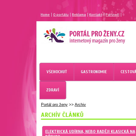
|
|
|
|
|
Home
O portálu
Reklama
Kontakt
Partneří
MAGAZÍN PRO ŽENY
PORTÁL PRO ŽENY.CZ
VŠEHOCHUŤ
GASTRONOMIE
CESTOVÁ
ZDRAVÍ
Portál pro ženy
>>
Archiv
ARCHÍV ČLÁNKŮ
ELEKTRICKÁ UDÍRNA, NEBO RADĚJI KLASICKÁ NA