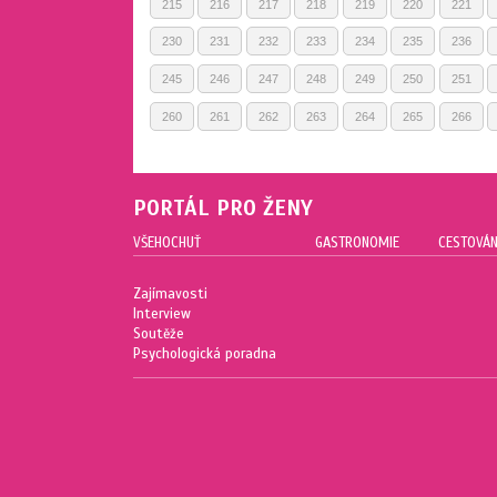
215
216
217
218
219
220
221
230
231
232
233
234
235
236
245
246
247
248
249
250
251
260
261
262
263
264
265
266
PORTÁL PRO ŽENY
VŠEHOCHUŤ
GASTRONOMIE
CESTOVÁN
Zajímavosti
Interview
Soutěže
Psychologická poradna