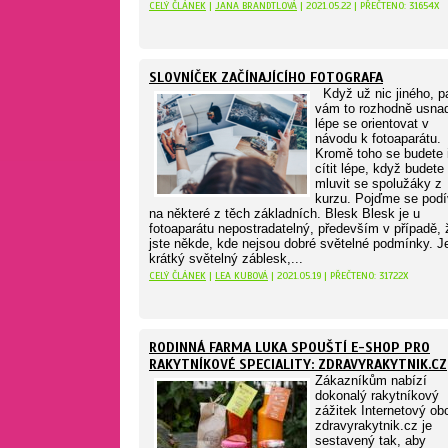
CELÝ ČLÁNEK
|
JANA BRANDTLOVÁ
| 2021.05.22 | PŘEČTENO: 31654X
SLOVNÍČEK ZAČÍNAJÍCÍHO FOTOGRAFA
Když už nic jiného, p
vám to rozhodně usna
lépe se orientovat v
návodu k fotoaparátu.
Kromě toho se budete 
cítit lépe, když budete
mluvit se spolužáky z
kurzu. Pojďme se podí
na některé z těch základních. Blesk Blesk je u
fotoaparátu nepostradatelný, především v případě, 
jste někde, kde nejsou dobré světelné podmínky. J
krátký světelný záblesk,...
CELÝ ČLÁNEK
|
LEA KUBOVÁ
| 2021.05.19 | PŘEČTENO: 31722X
RODINNÁ FARMA LUKA SPOUŠTÍ E-SHOP PRO
RAKYTNÍKOVÉ SPECIALITY: ZDRAVYRAKYTNIK.CZ
Zákazníkům nabízí
dokonalý rakytníkový
zážitek Internetový ob
zdravyrakytnik.cz je
sestavený tak, aby