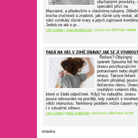
obyčejnými provázky, 
speciální přízí na
Macramé, a především s vlastníma rukama. Důležit
trocha zručnosti a znalosti, jak různé uzly motat, a
vám vznikaly různé tvary a jejich zajímavé kombin
Jedná se ale o je...
CELÝ ČLÁNEK
|
JANA BRANDTLOVÁ
| 2022.02.09 | PŘEČTENO: 31868X
PADÁ NA VÁS V ZIMĚ ÚNAVA? JAK SE JÍ VYHNOU
Řešení? Obyčejný
spánek Spousta lidí ře
únavu povzbuzujícími
potravinami nebo dopl
stravy. Taková řešení
ovšem přinášejí pouze
dočasnou úlevu. Únava
zoufalým voláním těla,
které si žádá odpočinek. Když ho nabudíte, únavu
pouze odsouváte na později, kdy zaútočí s mnohe
větší intenzitou. Neřešený problém může časem vy
i v závažné zdravo...
CELÝ ČLÁNEK
|
NINA ALBERTOVÁ
| 2022.02.02 | PŘEČTENO: 31773X
stránka: