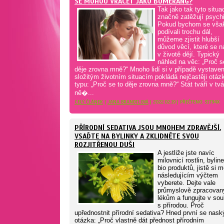
SE MOHOU VRACET JAKO BUMERANG?
Tak jako tak tyto situa
značně zatěžují psych
Pokud bychom se vša
podívali trochu dál,
můžeme zjistit hlubší
důvod věcí, které se 
v životě dějí. Typický
náhled na věc: „Proč s
děje zrovna mně?“ Mnoho lidí si v případě vystaven
složitým životním situacím pokládá nejčastěji otáz
typu: „Proč se to děje zrovna mně?“ Stát tváří v tvá
ně�...
CELÝ ČLÁNEK
|
JANA BRANDTLOVÁ
| 2022.02.19 | PŘEČTENO: 31794X
PŘÍRODNÍ SEDATIVA JSOU MNOHEM ZDRAVĚJŠÍ.
VSAĎTE NA BYLINKY A ZKLIDNĚTE SVOU
ROZJITŘENOU DUŠI
A jestliže jste navíc
milovnicí rostlin, bylin
bio produktů, jistě si m
následujícím výčtem
vyberete. Dejte vale
průmyslově zpracova
lékům a fungujte v sou
s přírodou. Proč
upřednostnit přírodní sedativa? Hned první se nask
otázka: „Proč vlastně dát přednost přírodním