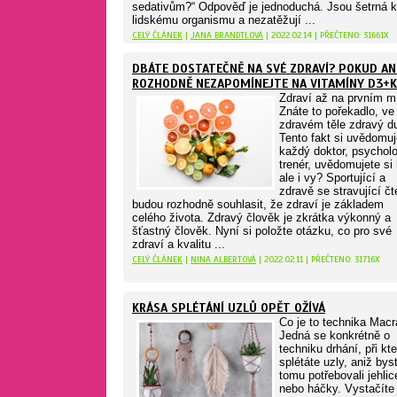
sedativům?“ Odpověď je jednoduchá. Jsou šetrná k
lidskému organismu a nezatěžují ...
CELÝ ČLÁNEK
|
JANA BRANDTLOVÁ
| 2022.02.14 | PŘEČTENO: 31661X
DBÁTE DOSTATEČNĚ NA SVÉ ZDRAVÍ? POKUD AN
ROZHODNĚ NEZAPOMÍNEJTE NA VITAMÍNY D3+K
Zdraví až na prvním m
Znáte to pořekadlo, ve
zdravém těle zdravý d
Tento fakt si uvědomuj
každý doktor, psycholo
trenér, uvědomujete si
ale i vy? Sportující a
zdravě se stravující čt
budou rozhodně souhlasit, že zdraví je základem
celého života. Zdravý člověk je zkrátka výkonný a
šťastný člověk. Nyní si položte otázku, co pro své
zdraví a kvalitu ...
CELÝ ČLÁNEK
|
NINA ALBERTOVÁ
| 2022.02.11 | PŘEČTENO: 31716X
KRÁSA SPLÉTÁNÍ UZLŮ OPĚT OŽÍVÁ
Co je to technika Mac
Jedná se konkrétně o
techniku drhání, při kte
splétáte uzly, aniž bys
tomu potřebovali jehlic
nebo háčky. Vystačíte 