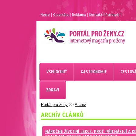
|
|
|
|
|
Home
O portálu
Reklama
Kontakt
Partneří
MAGAZÍN PRO ŽENY
PORTÁL PRO ŽENY.CZ
VŠEHOCHUŤ
GASTRONOMIE
CESTOVÁ
ZDRAVÍ
Portál pro ženy
>>
Archiv
ARCHÍV ČLÁNKŮ
NÁROČNÉ ŽIVOTNÍ LEKCE: PROČ PŘICHÁZEJÍ A K