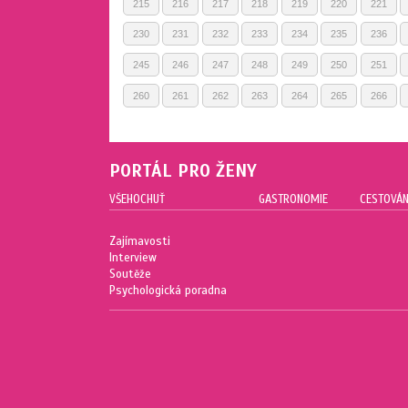
215
216
217
218
219
220
221
230
231
232
233
234
235
236
245
246
247
248
249
250
251
260
261
262
263
264
265
266
PORTÁL PRO ŽENY
VŠEHOCHUŤ
GASTRONOMIE
CESTOVÁN
Zajímavosti
Interview
Soutěže
Psychologická poradna