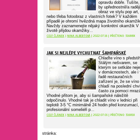
opravdu dobře. Tušíte,
by upřednostnil/a raděj
obraz ve stylu pop art,
nebo třeba fotoobraz z vlastních fotek? V každém
případě je ohromí hvězdná mapa životního okamžik
Navždy zaznamenejte nějaký konkrétní okamžik V
životě přijdou okamžiky...
CELÝ ČLÁNEK
|
NINA ALBERTOVÁ
| 2022.07.16 | PŘEČTENO: 31688X
JAK SI NEJLÉPE VYCHUTNAT ŠAMPAŇSKÉ
Chlaďte víno s předst
Stálým nešvarem, se
kterým se setkáte nej
v domácnostech, ale i 
řadě restauračních
zařízení je, že se víno
chladí na poslední chví
často za pomoci mraz
Vhodné přitom je, aby si šampaňské náležitě
odpočinulo. Vhodné tak je chladit víno v lednici při
teplotě 3-5 °C minimálně 24 hodin před konzumací,
profesionální someliéři p...
CELÝ ČLÁNEK
|
NINA ALBERTOVÁ
| 2022.07.01 | PŘEČTENO: 31681X
stránka: