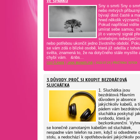
VE SPÁNKU
Sny o smrti Sny o smrt
nebo mrtvých příbuzn
bývají dost časté a ma
hned několik významů
Pokud například vidíte
umírat sebe samou, m
jít o varovný signál př
smrtelným nebezpečí
nebo potřebou ukončit jedno životního období. Pok
se vám zdá o blízké osobě, která již odešla z tohot
světa, znamená to, že na dotyčného stále myslíte 
chybí vám. &nbs...
CELÝ ČLÁNEK
|
JANA BRANDTLOVÁ
| 2022.07.23 | PŘEČTENO: 31753X
3 DŮVODY, PROČ SI KOUPIT BEZDRÁTOVÁ
SLUCHÁTKA
1. Sluchátka jsou
bezdrátová Hlavním
důvodem je absence
jakýchkoliv kabelů, a 
pádem vám bezdrátov
sluchátka poskytují ja
svobodu, která je
bezkonkurenční. Vyhn
se konečně zamotaným kabelům od sluchátek,
nespadne vám telefon na zem, když si odsednete 
stolu, a nedochází k opotřebovávání jakýchkoliv po