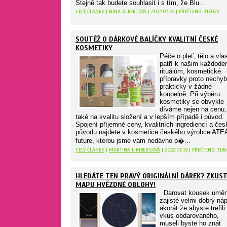
Stejně tak budete souhlasit i s tím, že Blu...
CELÝ ČLÁNEK
|
NINA ALBERTOVÁ
| 2022.07.22 | PŘEČTENO: 31702X
SOUTĚŽ O DÁRKOVÉ BALÍČKY KVALITNÍ ČESKÉ
KOSMETIKY
Péče o pleť, tělo a vla
patří k našim každode
rituálům, kosmetické
přípravky proto nechyb
prakticky v žádné
koupelně. Při výběru
kosmetiky se obvykle
díváme nejen na cenu,
také na kvalitu složení a v lepším případě i původ.
Spojení příjemné ceny, kvalitních ingrediencí a če
původu najdete v kosmetice českého výrobce ATE
future, kterou jsme vám nedávno p�...
CELÝ ČLÁNEK
|
MARTINA LIMBERGOVÁ
| 2022.07.19 | PŘEČTENO: 3196
HLEDÁTE TEN PRAVÝ ORIGINÁLNÍ DÁREK? ZKUS
MAPU HVĚZDNÉ OBLOHY!
Darovat kousek uměn
zajisté velmi dobrý ná
akorát že abyste trefili
vkus obdarovaného,
museli byste ho znát