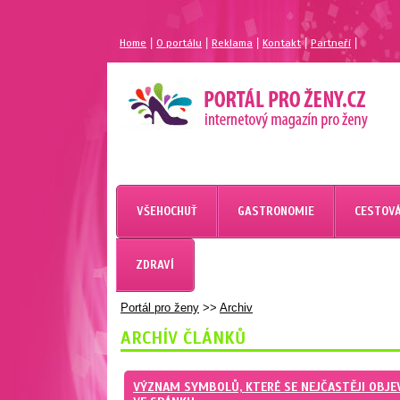
|
|
|
|
|
Home
O portálu
Reklama
Kontakt
Partneří
MAGAZÍN PRO ŽENY
PORTÁL PRO ŽENY.CZ
VŠEHOCHUŤ
GASTRONOMIE
CESTOVÁ
ZDRAVÍ
Portál pro ženy
>>
Archiv
ARCHÍV ČLÁNKŮ
VÝZNAM SYMBOLŮ, KTERÉ SE NEJČASTĚJI OBJE