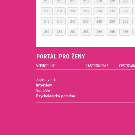
215
216
217
218
219
220
221
230
231
232
233
234
235
236
245
246
247
248
249
250
251
260
261
262
263
264
265
266
PORTÁL PRO ŽENY
VŠEHOCHUŤ
GASTRONOMIE
CESTOVÁN
Zajímavosti
Interview
Soutěže
Psychologická poradna