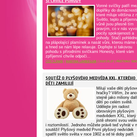
SI CHVÍLE POHODY
Vonné svíčky patří me
doplňky do domácnosti
které miluje většina z 
Světlo, teplo a příjemn
vůně jsou přesně tím
pravým, co v nás vyvo
pocity spokojenosti a
pohody. Stačí pohlédn
na plápolající plamínek a nasát vůni, kterou máme r
a hned se nám lépe relaxuje. Dopřejte si takovou
pohodu s přírodními svíčkami Honesty, které vám
zpříjemní chvíle odpoči...
CELÝ ČLÁNEK
|
MARTINA LIMBERGOVÁ
| 2023.05.27 | PŘEČTENO: 319
SOUTĚŽ O PLYŠOVÉHO MEDVĚDA XXL, KTERÉHO 
DĚTI ZAMILUJÍ
Milují vaše děti plyšov
hračky? Věřím, že ano
stejně jako miliony dal
dětí po celém světě.
Udělejte jim radost
obrovským plyšovým
medvědem XXL, který 
jistě ohromí svou velik
i roztomilostí. Jednoho můžete právě teď vyhrát v 
soutěži! Plyšový medvěd První plyšový nedvídek
spatřil světlo světa v roce 1902 a od té doby patří