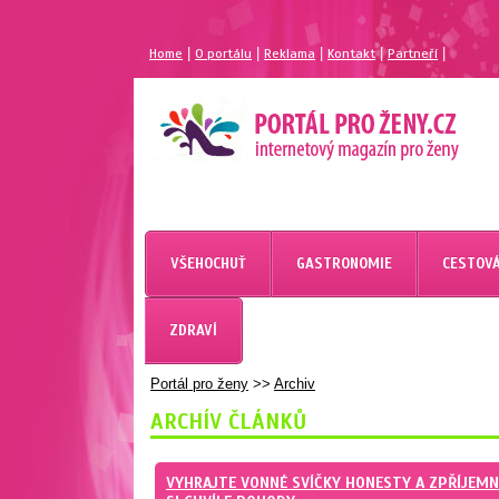
|
|
|
|
|
Home
O portálu
Reklama
Kontakt
Partneří
MAGAZÍN PRO ŽENY
PORTÁL PRO ŽENY.CZ
VŠEHOCHUŤ
GASTRONOMIE
CESTOVÁ
ZDRAVÍ
Portál pro ženy
>>
Archiv
ARCHÍV ČLÁNKŮ
VYHRAJTE VONNÉ SVÍČKY HONESTY A ZPŘÍJEM