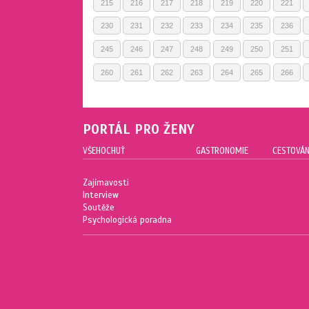
215
216
217
218
219
220
221
230
231
232
233
234
235
236
245
246
247
248
249
250
251
260
261
262
263
264
265
266
PORTÁL PRO ŽENY
VŠEHOCHUŤ
GASTRONOMIE
CESTOVÁN
Zajímavosti
Interview
Soutěže
Psychologická poradna