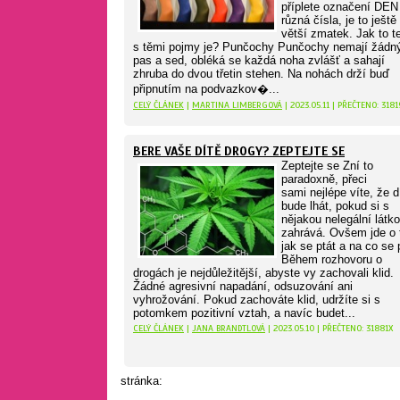
příplete označení DEN
různá čísla, je to ještě
větší zmatek. Jak to t
s těmi pojmy je? Punčochy Punčochy nemají žádn
pas a sed, obléká se každá noha zvlášť a sahají
zhruba do dvou třetin stehen. Na nohách drží buď
připnutím na podvazkov�...
CELÝ ČLÁNEK
|
MARTINA LIMBERGOVÁ
| 2023.05.11 | PŘEČTENO: 3181
BERE VAŠE DÍTĚ DROGY? ZEPTEJTE SE
Zeptejte se Zní to
paradoxně, přeci
sami nejlépe víte, že d
bude lhát, pokud si s
nějakou nelegální látk
zahrává. Ovšem jde o 
jak se ptát a na co se 
Během rozhovoru o
drogách je nejdůležitější, abyste vy zachovali klid.
Žádné agresivní napadání, odsuzování ani
vyhrožování. Pokud zachováte klid, udržíte si s
potomkem pozitivní vztah, a navíc budet...
CELÝ ČLÁNEK
|
JANA BRANDTLOVÁ
| 2023.05.10 | PŘEČTENO: 31881X
stránka: