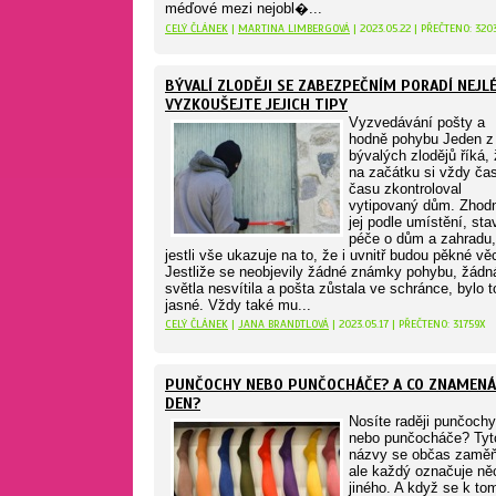
méďové mezi nejobl�...
CELÝ ČLÁNEK
|
MARTINA LIMBERGOVÁ
| 2023.05.22 | PŘEČTENO: 320
BÝVALÍ ZLODĚJI SE ZABEZPEČNÍM PORADÍ NEJLÉ
VYZKOUŠEJTE JEJICH TIPY
Vyzvedávání pošty a
hodně pohybu Jeden z
bývalých zlodějů říká,
na začátku si vždy ča
času zkontroloval
vytipovaný dům. Zhodn
jej podle umístění, sta
péče o dům a zahradu,
jestli vše ukazuje na to, že i uvnitř budou pěkné věc
Jestliže se neobjevily žádné známky pohybu, žádn
světla nesvítila a pošta zůstala ve schránce, bylo t
jasné. Vždy také mu...
CELÝ ČLÁNEK
|
JANA BRANDTLOVÁ
| 2023.05.17 | PŘEČTENO: 31759X
PUNČOCHY NEBO PUNČOCHÁČE? A CO ZNAMENÁ
DEN?
Nosíte raději punčochy
nebo punčocháče? Tyt
názvy se občas zaměň
ale každý označuje ně
jiného. A když se k to