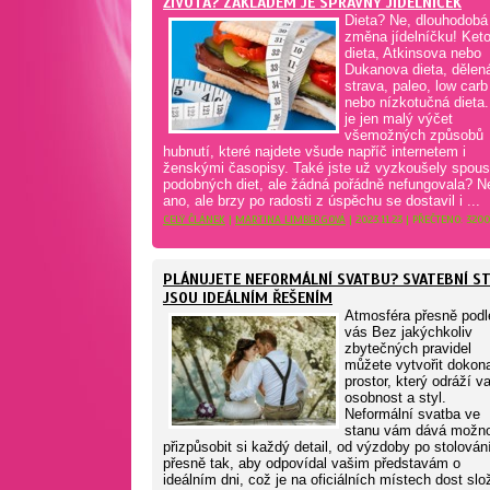
ŽIVOTA? ZÁKLADEM JE SPRÁVNÝ JÍDELNÍČEK
Dieta? Ne, dlouhodobá
změna jídelníčku! Ket
dieta, Atkinsova nebo
Dukanova dieta, dělen
strava, paleo, low carb
nebo nízkotučná dieta.
je jen malý výčet
všemožných způsobů
hubnutí, které najdete všude napříč internetem i
ženskými časopisy. Také jste už vyzkoušely spous
podobných diet, ale žádná pořádně nefungovala? N
ano, ale brzy po radosti z úspěchu se dostavil i ...
CELÝ ČLÁNEK
|
MARTINA LIMBERGOVÁ
| 2023.11.23 | PŘEČTENO: 320
PLÁNUJETE NEFORMÁLNÍ SVATBU? SVATEBNÍ S
JSOU IDEÁLNÍM ŘEŠENÍM
Atmosféra přesně podl
vás Bez jakýchkoliv
zbytečných pravidel
můžete vytvořit dokon
prostor, který odráží va
osobnost a styl.
Neformální svatba ve
stanu vám dává možn
přizpůsobit si každý detail, od výzdoby po stolován
přesně tak, aby odpovídal vašim představám o
ideálním dni, což je na oficiálních místech dost slo