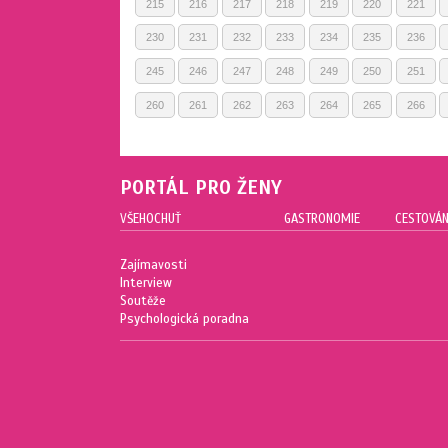
215
216
217
218
219
220
221
230
231
232
233
234
235
236
245
246
247
248
249
250
251
260
261
262
263
264
265
266
PORTÁL PRO ŽENY
VŠEHOCHUŤ
GASTRONOMIE
CESTOVÁN
Zajímavosti
Interview
Soutěže
Psychologická poradna