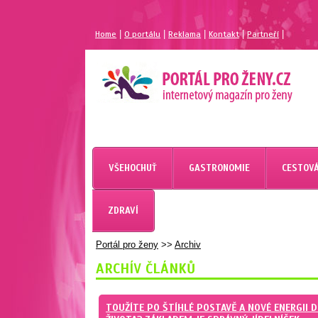
|
|
|
|
|
Home
O portálu
Reklama
Kontakt
Partneří
MAGAZÍN PRO ŽENY
PORTÁL PRO ŽENY.CZ
VŠEHOCHUŤ
GASTRONOMIE
CESTOVÁ
ZDRAVÍ
Portál pro ženy
>>
Archiv
ARCHÍV ČLÁNKŮ
TOUŽÍTE PO ŠTÍHLÉ POSTAVĚ A NOVÉ ENERGII 