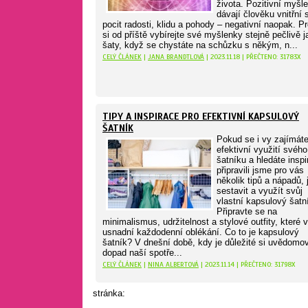
života. Pozitivní myšl
dávají člověku vnitřní s
pocit radosti, klidu a pohody – negativní naopak. Pr
si od příště vybírejte své myšlenky stejně pečlivě j
šaty, když se chystáte na schůzku s někým, n...
CELÝ ČLÁNEK
|
JANA BRANDTLOVÁ
| 2023.11.18 | PŘEČTENO: 31783X
TIPY A INSPIRACE PRO EFEKTIVNÍ KAPSULOVÝ
ŠATNÍK
Pokud se i vy zajímáte
efektivní využití svého
šatníku a hledáte inspi
připravili jsme pro vás
několik tipů a nápadů, 
sestavit a využít svůj
vlastní kapsulový šatn
Připravte se na
minimalismus, udržitelnost a stylové outfity, které
usnadní každodenní oblékání. Co to je kapsulový
šatník? V dnešní době, kdy je důležité si uvědomo
dopad naší spotře...
CELÝ ČLÁNEK
|
NINA ALBERTOVÁ
| 2023.11.14 | PŘEČTENO: 31798X
stránka: