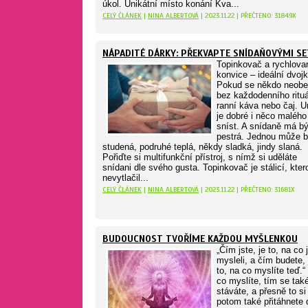
úkol. Unikátní místo konání Kva...
CELÝ ČLÁNEK
|
NINA ALBERTOVÁ
| 2023.11.22 | PŘEČTENO: 31849X
NÁPADITÉ DÁRKY: PŘEKVAPTE SNÍDAŇOVÝMI S
Topinkovač a rychlova
konvice – ideální dvoj
Pokud se někdo neobe
bez každodenního rituá
ranní káva nebo čaj. Ur
je dobré i něco malého
sníst. A snídaně má bý
pestrá. Jednou může b
studená, podruhé teplá, někdy sladká, jindy slaná.
Pořiďte si multifunkční přístroj, s nímž si uděláte
snídani dle svého gusta. Topinkovač je stálicí, kter
nevytlačil...
CELÝ ČLÁNEK
|
NINA ALBERTOVÁ
| 2023.11.22 | PŘEČTENO: 31681X
BUDOUCNOST TVOŘÍME KAŽDOU MYŠLENKOU
„Čím jste, je to, na co 
mysleli, a čím budete, 
to, na co myslíte teď.“
co myslíte, tím se tak
stáváte, a přesně to si
potom také přitáhnete 