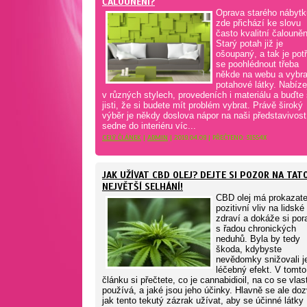
ČALOUNĚNÍ?
Oprava starého nábytk
zde přichází ke slovu
často kvalitní čalouněn
Starý potah již je
ošoupaný, a tak je pot
se poohlédnout třeba
někde na webu a vybra
potahové látky. Nabíze
v různých stylech, provedeních i materiálu a buďte 
jisti, že si budete mít problém vybrat. Právě široký
výběr je někdy doslova nápor na naši představivost
sedne do interiéru víc...
CELÝ ČLÁNEK
|
ADMIN
| 2019.04.09 | PŘEČTENO: 31554X
JAK UŽÍVAT CBD OLEJ? DEJTE SI POZOR NA TAT
NEJVĚTŠÍ SELHÁNÍ!
CBD olej má prokazate
pozitivní vliv na lidské
zdraví a dokáže si pora
s řadou chronických
neduhů. Byla by tedy
škoda, kdybyste
nevědomky snižovali j
léčebný efekt. V tomto
článku si přečtete, co je cannabidioil, na co se vlas
používá, a jaké jsou jeho účinky. Hlavně se ale doz
jak tento tekutý zázrak užívat, aby se účinné látky