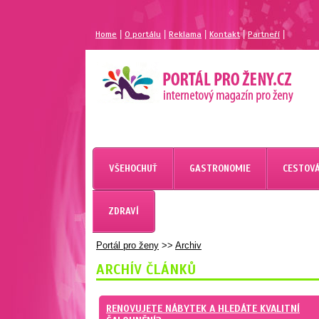
|
|
|
|
|
Home
O portálu
Reklama
Kontakt
Partneří
MAGAZÍN PRO ŽENY
PORTÁL PRO ŽENY.CZ
VŠEHOCHUŤ
GASTRONOMIE
CESTOVÁ
ZDRAVÍ
Portál pro ženy
>>
Archiv
ARCHÍV ČLÁNKŮ
RENOVUJETE NÁBYTEK A HLEDÁTE KVALITNÍ