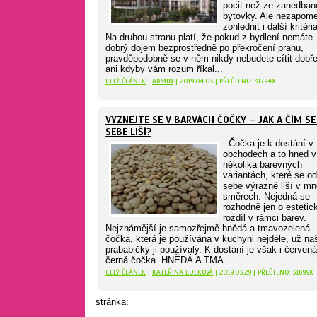
pocit než ze zanedban
bytovky. Ale nezapom
zohlednit i další kritér
Na druhou stranu platí, že pokud z bydlení nemáte
dobrý dojem bezprostředně po překročení prahu,
pravděpodobně se v něm nikdy nebudete cítit dobře
ani kdyby vám rozum říkal...
CELÝ ČLÁNEK
|
ADMIN
| 2019.04.03 | PŘEČTENO: 31794X
VYZNEJTE SE V BARVÁCH ČOČKY – JAK A ČÍM SE
SEBE LIŠÍ?
Čočka je k dostání v
obchodech a to hned v
několika barevných
variantách, které se od
sebe výrazně liší v m
směrech. Nejedná se
rozhodně jen o estetic
rozdíl v rámci barev.
Nejznámější je samozřejmě hnědá a tmavozelená
čočka, která je používána v kuchyni nejdéle, už na
prababičky ji používaly. K dostání je však i červená
černá čočka. HNĚDÁ A TMA...
CELÝ ČLÁNEK
|
KATEŘINA LULKOVÁ
| 2019.03.29 | PŘEČTENO: 31699X
stránka: