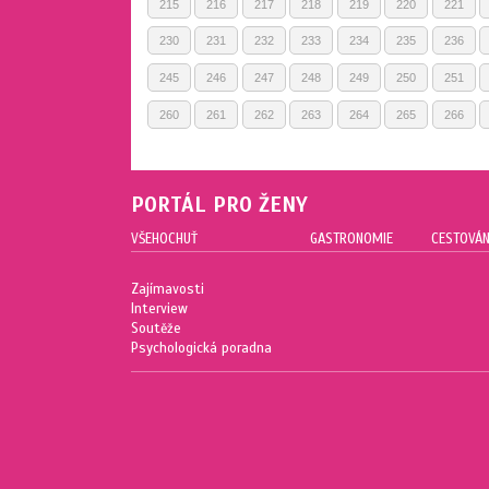
215
216
217
218
219
220
221
230
231
232
233
234
235
236
245
246
247
248
249
250
251
260
261
262
263
264
265
266
PORTÁL PRO ŽENY
VŠEHOCHUŤ
GASTRONOMIE
CESTOVÁN
Zajímavosti
Interview
Soutěže
Psychologická poradna