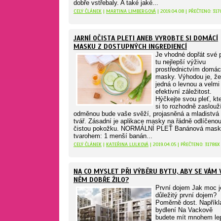
dobře vstřebaly. A také jaké...
CELÝ ČLÁNEK
|
MARTINA LIMBERGOVÁ
| 2019.04.08 | PŘEČTENO: 317
JARNÍ OČISTA PLETI ANEB VYROBTE SI DOMÁCÍ
MASKU Z DOSTUPNÝCH INGREDIENCÍ
Je vhodné dopřát své p
tu nejlepší výživu
prostřednictvím domác
masky. Výhodou je, že
jedná o levnou a velmi
efektivní záležitost.
Hýčkejte svou pleť, kt
si to rozhodně zaslouž
odměnou bude vaše svěží, projasněná a mladistvá
tvář. Zásadní je aplikace masky na řádně odlíčeno
čistou pokožku. NORMÁLNÍ PLEŤ Banánová mask
tvarohem: 1 menší banán...
CELÝ ČLÁNEK
|
KATEŘINA LULKOVÁ
| 2019.04.05 | PŘEČTENO: 31786X
NA CO MYSLET PŘI VÝBĚRU BYTU, ABY SE VÁM 
NĚM DOBŘE ŽILO?
První dojem Jak moc j
důležitý první dojem?
Poměrně dost. Napříkl
bydlení Na Vackově
budete mít mnohem le