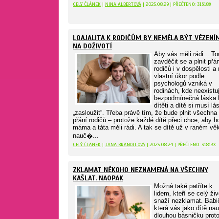
CELÝ ČLÁNEK
|
NINA ALBERTOVÁ
| 2025.08.29 | PŘEČTENO: 31618X
LOAJALITA K RODIČŮM BY NEMĚLA BÝT VĚZENÍ
NA DOŽIVOTÍ
Aby vás měli rádi... T
zavděčit se a plnit přá
rodičů i v dospělosti a
vlastní úkor podle
psychologů vzniká v
rodinách, kde neexistu
bezpodmínečná láska 
dítěti a dítě si musí lá
„zasloužit“. Třeba právě tím, že bude plnit všechna
přání rodičů – protože každé dítě přeci chce, aby h
máma a táta měli rádi. A tak se dítě už v raném vě
nauč�...
CELÝ ČLÁNEK
|
JANA BRANDTLOVÁ
| 2025.08.24 | PŘEČTENO: 31813X
ZKLAMAT NĚKOHO NEZNAMENÁ NA VŠECHNY
KAŠLAT. NAOPAK
Možná také patříte k
lidem, kteří se celý živ
snaží nezklamat. Babi
která vás jako dítě nau
dlouhou básničku proto