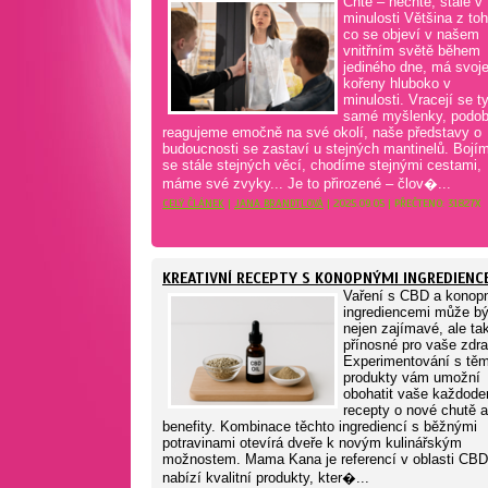
Chtě – nechtě, stále v
minulosti Většina z toh
co se objeví v našem
vnitřním světě během
jediného dne, má svoj
kořeny hluboko v
minulosti. Vracejí se t
samé myšlenky, podo
reagujeme emočně na své okolí, naše představy o
budoucnosti se zastaví u stejných mantinelů. Bojí
se stále stejných věcí, chodíme stejnými cestami,
máme své zvyky... Je to přirozené – člov�...
CELÝ ČLÁNEK
|
JANA BRANDTLOVÁ
| 2025.09.05 | PŘEČTENO: 31827X
KREATIVNÍ RECEPTY S KONOPNÝMI INGREDIENC
Vaření s CBD a konop
ingrediencemi může bý
nejen zajímavé, ale ta
přínosné pro vaše zdra
Experimentování s těm
produkty vám umožní
obohatit vaše každode
recepty o nové chutě a
benefity. Kombinace těchto ingrediencí s běžnými
potravinami otevírá dveře k novým kulinářským
možnostem. Mama Kana je referencí v oblasti CBD
nabízí kvalitní produkty, kter�...