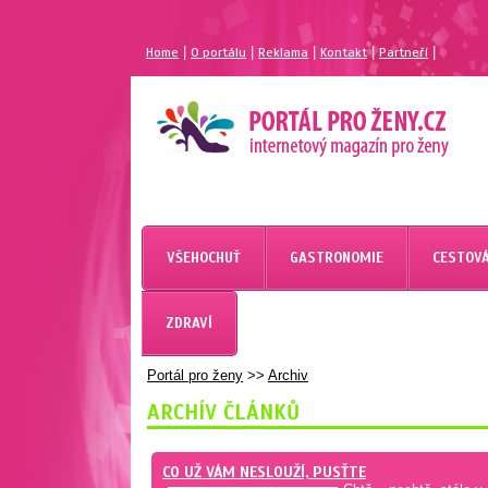
|
|
|
|
|
Home
O portálu
Reklama
Kontakt
Partneří
MAGAZÍN PRO ŽENY
PORTÁL PRO ŽENY.CZ
VŠEHOCHUŤ
GASTRONOMIE
CESTOVÁ
ZDRAVÍ
Portál pro ženy
>>
Archiv
ARCHÍV ČLÁNKŮ
CO UŽ VÁM NESLOUŽÍ, PUSŤTE