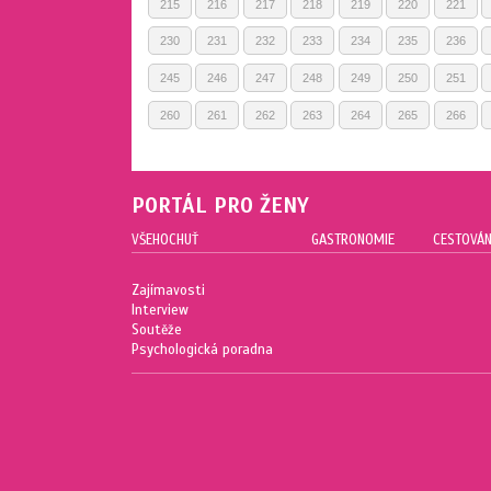
215
216
217
218
219
220
221
230
231
232
233
234
235
236
245
246
247
248
249
250
251
260
261
262
263
264
265
266
PORTÁL PRO ŽENY
VŠEHOCHUŤ
GASTRONOMIE
CESTOVÁN
Zajímavosti
Interview
Soutěže
Psychologická poradna