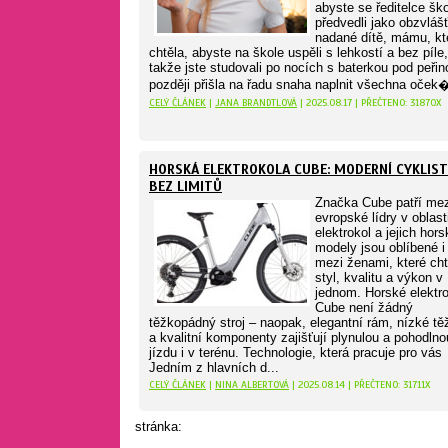
abyste se ředitelce šk
předvedli jako obzvláš
nadané dítě, mámu, kt
chtěla, abyste na škole uspěli s lehkostí a bez píle,
takže jste studovali po nocích s baterkou pod peřin
později přišla na řadu snaha naplnit všechna oček�
CELÝ ČLÁNEK
|
JANA BRANDTLOVÁ
| 2025.08.17 | PŘEČTENO: 31870X
HORSKÁ ELEKTROKOLA CUBE: MODERNÍ CYKLIST
BEZ LIMITŮ
Značka Cube patří mez
evropské lídry v oblast
elektrokol a jejich hors
modely jsou oblíbené i
mezi ženami, které cht
styl, kvalitu a výkon v
jednom. Horské elektr
Cube není žádný
těžkopádný stroj – naopak, elegantní rám, nízké tě
a kvalitní komponenty zajišťují plynulou a pohodlno
jízdu i v terénu. Technologie, která pracuje pro vás
Jedním z hlavních d...
CELÝ ČLÁNEK
|
NINA ALBERTOVÁ
| 2025.08.14 | PŘEČTENO: 31711X
stránka: