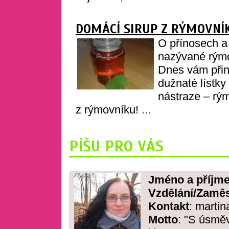
DOMÁCÍ SIRUP Z RÝMOVNÍ
O přínosech a
nazývané rýmo
Dnes vám přiná
dužnaté lístky
nástraze – rý
z rýmovníku! ...
PÍŠU PRO VÁS
Jméno a příjme
Vzdělání/Zaměs
Kontakt
: marti
Motto
: "S úsmě