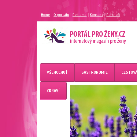
|
|
|
|
|
Home
O portálu
Reklama
Kontakt
Partneří
MAGAZÍN PRO ŽENY
PORTÁL PRO ŽENY.CZ
VŠEHOCHUŤ
GASTRONOMIE
CESTOVÁ
ZDRAVÍ