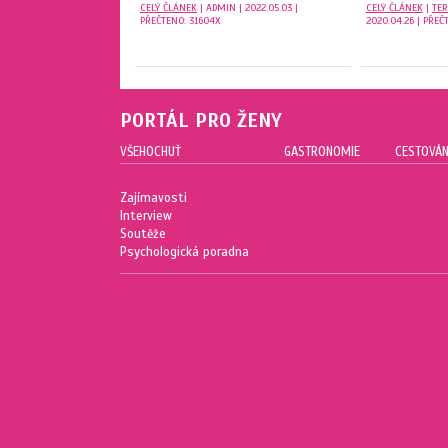
CELÝ ČLÁNEK
| ADMIN | 2022.05.03 |
CELÝ ČLÁNEK
|
TER
PŘEČTENO: 31604X
2020.04.26 | PŘEČ
PORTÁL PRO ŽENY
VŠEHOCHUŤ
GASTRONOMIE
CESTOVÁN
Zajímavosti
Interview
Soutěže
Psychologická poradna