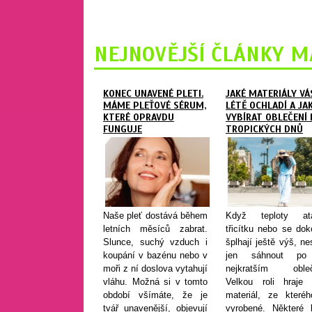
NEJNOVĚJŠÍ ČLÁNKY M
KONEC UNAVENÉ PLETI.
JAKÉ MATERIÁLY VÁ
MÁME PLEŤOVÉ SÉRUM,
LÉTĚ OCHLADÍ A JA
KTERÉ OPRAVDU
VYBÍRAT OBLEČENÍ
FUNGUJE
TROPICKÝCH DNŮ
Naše pleť dostává během
Když teploty ata
letních měsíců zabrat.
třicítku nebo se do
Slunce, suchý vzduch i
šplhají ještě výš, ne
koupání v bazénu nebo v
jen sáhnout po
moři z ní doslova vytahují
nejkratším obleč
vláhu. Možná si v tomto
Velkou roli hraje 
období všímáte, že je
materiál, ze kteréh
tvář unavenější, objevují
vyrobené. Některé l