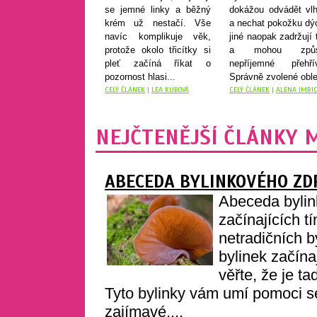
se jemné linky a běžný
dokážou odvádět vlh
krém už nestačí. Vše
a nechat pokožku dý
navíc komplikuje věk,
jiné naopak zadržují 
protože okolo třicítky si
a mohou způso
pleť začíná říkat o
nepříjemné přehřív
pozornost hlasi...
Správně zvolené oble
CELÝ ČLÁNEK
|
LEA KUBOVÁ
CELÝ ČLÁNEK
|
ALENA IMRI
NEJČTENĚJŠÍ ČLÁNKY 
ABECEDA BYLINKOVÉHO ZDR
Abeceda bylin
začínajících 
netradičních b
bylinek začín
věřte, že je ta
Tyto bylinky vám umí pomoci se
zajímavé,...