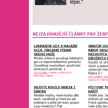
lépe."
NEJZAJÍMAVĚJŠÍ ČLÁNKY PRO ŽENY
LUBRIKAČNÍ GELY A MASÁŽNÍ
VÁNOČNÍ SO
OLEJE. ZÁKLADNÍ VÝBAVA
NÁKUP ORIG
VAŠEHO MUŽE
MECHOVÝCH 
Mnoho milenců považuje lubrikační
DŘEVĚNÝCH 
gel za nepostradatelnou pomůcku.
Soutěž už sko
Usnadňuje masturbaci, používání
účast a gratu
erotických pomůcek, v...
výhercům Haně
CELÝ ČLÁNEK
| ADMIN | 2018.09.07 |
Radce Z.! ...
PŘEČTENO: 31862X
CELÝ ČLÁNEK
|
MA
2022.12.10 | PŘEČT
OBJEVTE KOUZLO HRAČEK Z
PĚSTOVAT P
DÁNSKA
KAŽDÝ
Hledáte hračky, které budou děti
Věděli jste, ž
bavit, neodhodí je hned po pár
můžete při vař
hodinách a ještě při hraní projeví
Právě pažitka 
svou kreativitu? Pak ...
vaše jídla doc