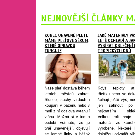
NEJNOVĚJŠÍ ČLÁNKY M
KONEC UNAVENÉ PLETI.
JAKÉ MATERIÁLY VÁ
MÁME PLEŤOVÉ SÉRUM,
LÉTĚ OCHLADÍ A JA
KTERÉ OPRAVDU
VYBÍRAT OBLEČENÍ
FUNGUJE
TROPICKÝCH DNŮ
Naše pleť dostává během
Když teploty ata
letních měsíců zabrat.
třicítku nebo se do
Slunce, suchý vzduch i
šplhají ještě výš, ne
koupání v bazénu nebo v
jen sáhnout po
moři z ní doslova vytahují
nejkratším obleč
vláhu. Možná si v tomto
Velkou roli hraje 
období všímáte, že je
materiál, ze kteréh
tvář unavenější, objevují
vyrobené. Některé l
se jemné linky a běžný
dokážou odvádět vlh