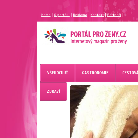
|
|
|
|
|
Home
O portálu
Reklama
Kontakt
Partneří
MAGAZÍN PRO ŽENY
PORTÁL PRO ŽENY.CZ
VŠEHOCHUŤ
GASTRONOMIE
CESTOVÁ
ZDRAVÍ