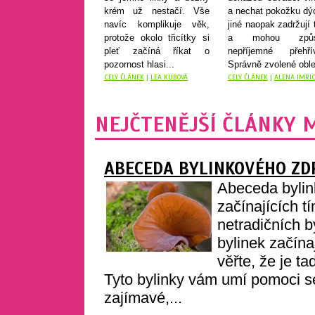
krém už nestačí. Vše
a nechat pokožku dý
navíc komplikuje věk,
jiné naopak zadržují 
protože okolo třicítky si
a mohou způso
pleť začíná říkat o
nepříjemné přehřív
pozornost hlasi...
Správně zvolené oble
CELÝ ČLÁNEK
|
LEA KUBOVÁ
CELÝ ČLÁNEK
|
ALENA IMRI
NEJČTENĚJŠÍ ČLÁNKY 
ABECEDA BYLINKOVÉHO ZDR
Abeceda bylin
začínajících 
netradičních b
bylinek začín
věřte, že je ta
Tyto bylinky vám umí pomoci se
zajímavé,...