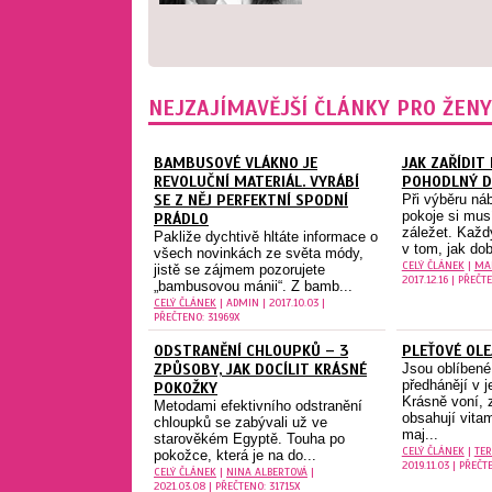
NEJZAJÍMAVĚJŠÍ ČLÁNKY PRO ŽENY
BAMBUSOVÉ VLÁKNO JE
JAK ZAŘÍDIT
REVOLUČNÍ MATERIÁL. VYRÁBÍ
POHODLNÝ D
SE Z NĚJ PERFEKTNÍ SPODNÍ
Při výběru ná
pokoje si mus
PRÁDLO
záležet. Každý
Pakliže dychtivě hltáte informace o
v tom, jak dob
všech novinkách ze světa módy,
CELÝ ČLÁNEK
|
MA
jistě se zájmem pozorujete
2017.12.16 | PŘEČT
„bambusovou mánii“. Z bamb...
CELÝ ČLÁNEK
| ADMIN | 2017.10.03 |
PŘEČTENO: 31969X
ODSTRANĚNÍ CHLOUPKŮ – 3
PLEŤOVÉ OLE
ZPŮSOBY, JAK DOCÍLIT KRÁSNÉ
Jsou oblíbené
předhánějí v j
POKOŽKY
Krásně voní, 
Metodami efektivního odstranění
obsahují vitam
chloupků se zabývali už ve
maj...
starověkém Egyptě. Touha po
CELÝ ČLÁNEK
|
TER
pokožce, která je na do...
2019.11.03 | PŘEČT
CELÝ ČLÁNEK
|
NINA ALBERTOVÁ
|
2021.03.08 | PŘEČTENO: 31715X