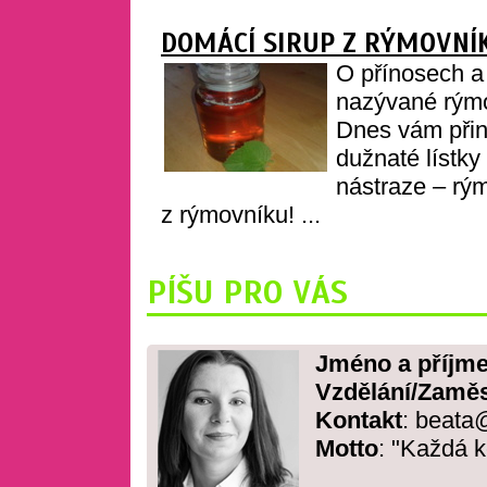
DOMÁCÍ SIRUP Z RÝMOVNÍ
O přínosech a
nazývané rýmo
Dnes vám přiná
dužnaté lístky
nástraze – rý
z rýmovníku! ...
PÍŠU PRO VÁS
Jméno a příjme
Vzdělání/Zaměs
Kontakt
: beata
Motto
: "Každá k